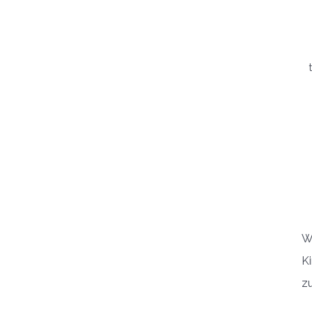
Wi
K
zu