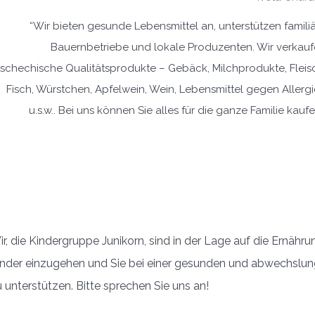
“Wir bieten gesunde Lebensmittel an, unterstützen famili
Bauernbetriebe und lokale Produzenten. Wir verkau
tschechische Qualitätsprodukte – Gebäck, Milchprodukte, Fleis
Fisch, Würstchen, Apfelwein, Wein, Lebensmittel gegen Allerg
u.s.w.. Bei uns können Sie alles für die ganze Familie kaufe
r, die Kindergruppe Junikorn, sind in der Lage auf die Ernähru
inder einzugehen und Sie bei einer gesunden und abwechslung
 unterstützen. Bitte sprechen Sie uns an!