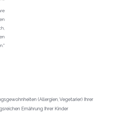
äre
fen
ch,
ien
n.”
ngsgewohnheiten (Allergien, Vegetarier) Ihrer
sreichen Ernährung Ihrer Kinder