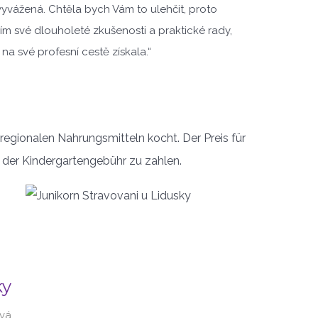
yvážená. Chtěla bych Vám to ulehčit, proto
lím své dlouholeté zkušenosti a praktické rady,
 na své profesní cestě získala.“
s regionalen Nahrungsmitteln kocht. Der Preis für
u der Kindergartengebühr zu zahlen.
ky
avá