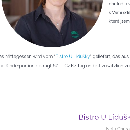
chutná a v
s Vámi sdí
které jsem
as Mittagessen wird vom “
Bistro U Lidušky
” geliefert, das au
ne Kinderportion beträgt 60, – CZK/Tag und ist zusätzlich z
Bistro U Liduš
Iveta Chur