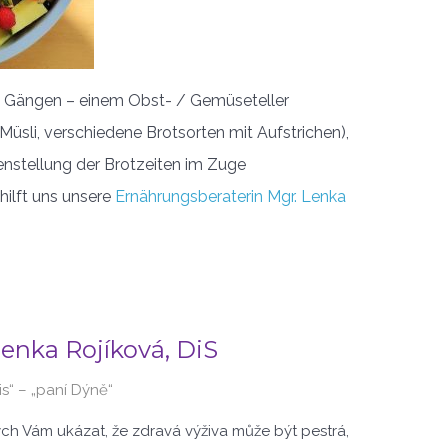
 Gängen – einem Obst- / Gemüseteller
Müsli, verschiedene Brotsorten mit Aufstrichen),
enstellung der Brotzeiten im Zuge
hilft uns unsere
Ernährungsberaterin Mgr. Lenka
enka Rojíková, DiS
is“ – „paní Dýně“
ch Vám ukázat, že zdravá výživa může být pestrá,