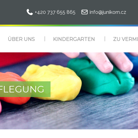
+420 737 655 865
info@junikorn.cz
ÜBER UNS
KINDERGARTEN
ZU VERM
FLEGUNG