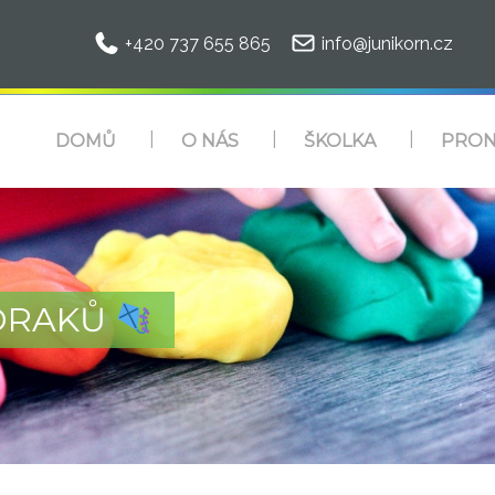
+420 737 655 865
info@junikorn.cz
DOMŮ
O NÁS
ŠKOLKA
PRON
DRAKŮ