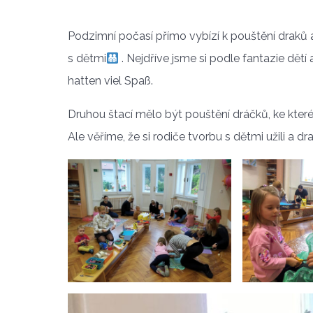
Podzimní počasí přímo vybízí k pouštění draků a
s dětmi
. Nejdříve jsme si podle fantazie dětí a
hatten viel Spaß.
Druhou štací mělo být pouštění dráčků, ke kt
Ale věříme, že si rodiče tvorbu s dětmi užili a d