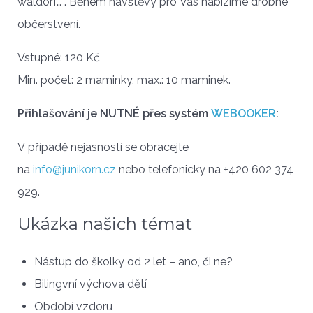
waldorf… . Během návštěvy pro Vás nabízíme drobné
občerstvení.
Vstupné: 120 Kč
Min. počet: 2 maminky, max.: 10 maminek.
Přihlašování je NUTNÉ přes systém
WEBOOKER
:
V případě nejasností se obracejte
na
info@junikorn.cz
nebo telefonicky na +420 602 374
929.
Ukázka našich témat
Nástup do školky od 2 let – ano, či ne?
Bilingvní výchova dětí
Období vzdoru