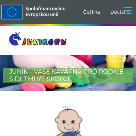
Čeština
Deutsch
JUNÍK – VAŠE KAVÁRNA PRO RODIČE
S DĚTMI VE ŠKOLCE