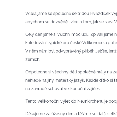
Včera jsme se společně se třídou Hvězdiček vyp
abychom se dozvěděli více o tom, jak se slaví 
Celý den jsme si všichni moc užili. Zpívali jsme
koledování typické pro české Velikonoce a poté
V něm nám byl odvyprávěný příběh Ježíše, jen
zemích.
Odpoledne si všechny děti společně hrály na z
nehledě na jiný mateřský jazyk. Každé dítko si 
na zahradě schoval velikonoční zajíček.
Tento velikonoční výlet do Neunkirchenu je 
Děkujeme za úžasný den a těšíme se další setká