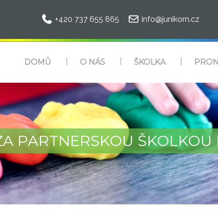
+420 737 655 865
info@junikorn.cz
DOMŮ
O NÁS
ŠKOLKA
PRON
 ZA PARTNERSKOU ŠKOLKOU