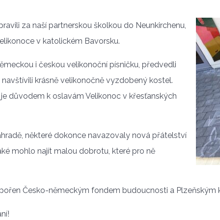
ravili za naší partnerskou školkou do Neunkirchenu,
Velikonoce v katolickém Bavorsku.
 německou i českou velikonoční písničku, předvedli
 navštívili krásně velikonočně vyzdobený kostel.
ž je důvodem k oslavám Velikonoc v křesťanských
ahradě, některé dokonce navazovaly nová přátelství
také mohlo najít malou dobrotu, které pro ně
podpořen Česko-německým fondem budoucnosti a Plzeňským 
ní!